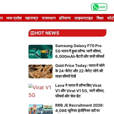
Join
ार
मध्य प्रदेश
महाराष्ट्र
राजस्थान
हरियाणा
लाइफस्टाइल
शिक्षा
फोटो
HOT NEWS
Samsung Galaxy F70 Pro
5G भारत में हुआ लॉन्च: जानें कीमत,
6,000mAh बैटरी और सभी फीचर्स
Gold Price Today: भारत में सोने
के 24-कैरेट और 22-कैरेट सोने की
ताज़ा कीमतें देखें
Lava ने भारत में लॉन्च किए Virat
V1 और Virat V1 5G, जानें कीमत,
फीचर्स और सेल डेट
RRB JE Recruitment 2026:
4,098 जूनियर इंजीनियर पदों पर