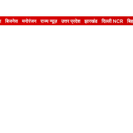
श
बिजनेस
मनोरंजन
राज्य न्यूज़
उत्तर प्रदेश
झारखंड
दिल्ली NCR
बिह