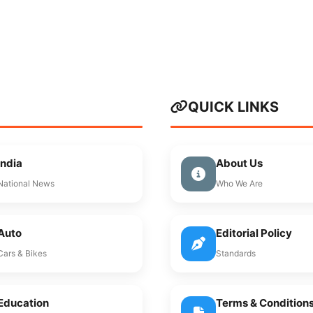
QUICK LINKS
India
About Us
National News
Who We Are
Auto
Editorial Policy
Cars & Bikes
Standards
Education
Terms & Condition