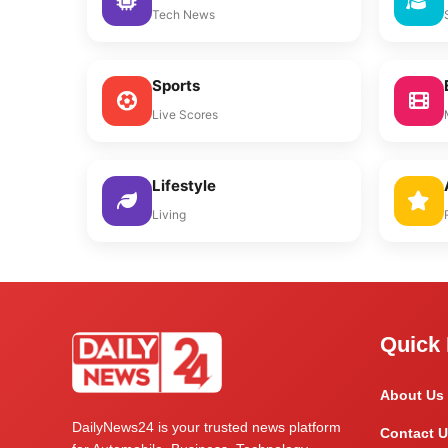
Tech News
Sports
Live Scores
Lifestyle
Living
Quick 
About Us
DailyNews24 is your trusted news platform
Contact U