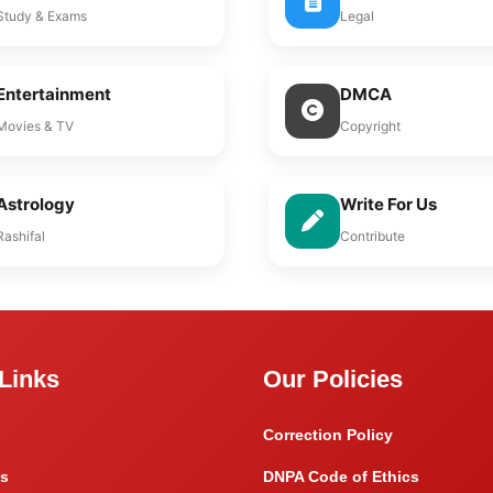
Study & Exams
Legal
Entertainment
DMCA
Movies & TV
Copyright
Astrology
Write For Us
Rashifal
Contribute
Links
Our Policies
Correction Policy
s
DNPA Code of Ethics