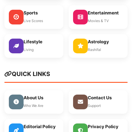
Sports
Entertainment
Live Scores
Movies & TV
Lifestyle
Astrology
Living
Rashifal
QUICK LINKS
About Us
Contact Us
Who We Are
Support
Editorial Policy
Privacy Policy