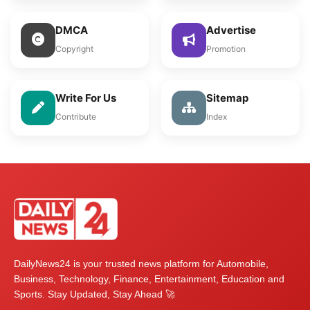
DMCA
Advertise
Copyright
Promotion
Write For Us
Sitemap
Contribute
Index
DailyNews24 is your trusted news platform for Automobile,
Business, Technology, Finance, Entertainment, Education and
Sports. Stay Updated, Stay Ahead 🚀