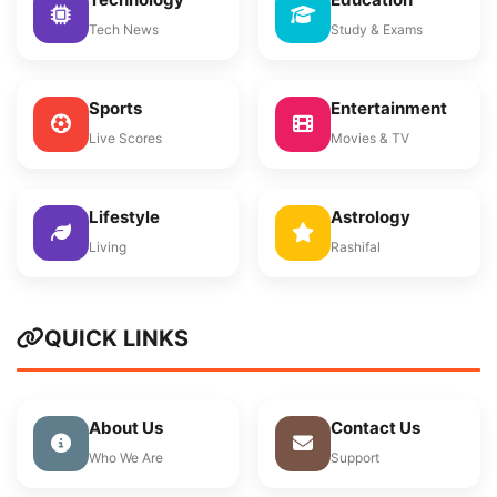
Tech News
Study & Exams
Sports
Entertainment
Live Scores
Movies & TV
Lifestyle
Astrology
Living
Rashifal
QUICK LINKS
About Us
Contact Us
Who We Are
Support