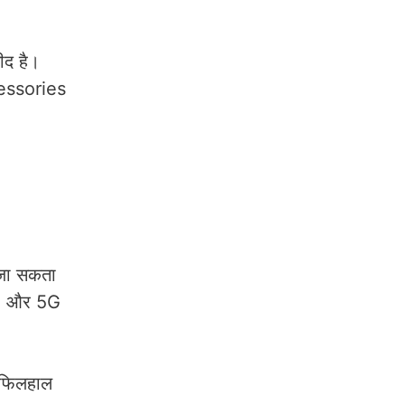
ीद है।
cessories
जा सकता
-Fi और 5G
न फिलहाल