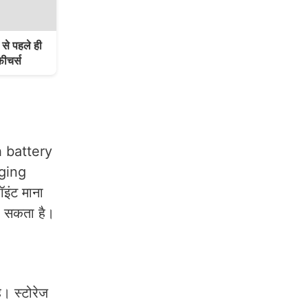
े पहले ही
फीचर्स
Ah battery
rging
ॉइंट माना
ो सकता है।
। स्टोरेज