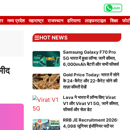
Join
ार
मध्य प्रदेश
महाराष्ट्र
राजस्थान
हरियाणा
लाइफस्टाइल
शिक्षा
फोटो
HOT NEWS
Samsung Galaxy F70 Pro
5G भारत में हुआ लॉन्च: जानें कीमत,
6,000mAh बैटरी और सभी फीचर्स
मीद
Gold Price Today: भारत में सोने
के 24-कैरेट और 22-कैरेट सोने की
ताज़ा कीमतें देखें
Lava ने भारत में लॉन्च किए Virat
V1 और Virat V1 5G, जानें कीमत,
फीचर्स और सेल डेट
RRB JE Recruitment 2026:
4,098 जूनियर इंजीनियर पदों पर