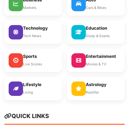
Markets
Cars & Bikes
Technology
Education
Tech News
Study & Exams
Sports
Entertainment
Live Scores
Movies & TV
Lifestyle
Astrology
Living
Rashifal
QUICK LINKS