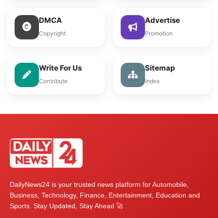
DMCA
Advertise
Copyright
Promotion
Write For Us
Sitemap
Contribute
Index
DailyNews24 is your trusted news platform for Automobile,
Business, Technology, Finance, Entertainment, Education and
Sports. Stay Updated, Stay Ahead 🚀