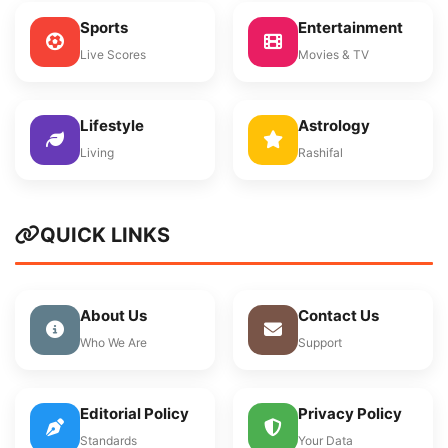
Sports
Entertainment
Live Scores
Movies & TV
Lifestyle
Astrology
Living
Rashifal
QUICK LINKS
About Us
Contact Us
Who We Are
Support
Editorial Policy
Privacy Policy
Standards
Your Data