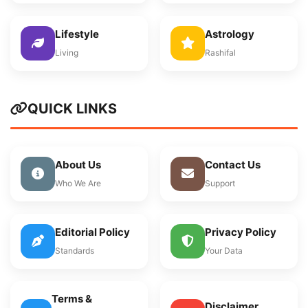
Lifestyle
Astrology
Living
Rashifal
QUICK LINKS
About Us
Contact Us
Who We Are
Support
Editorial Policy
Privacy Policy
Standards
Your Data
Terms &
Disclaimer