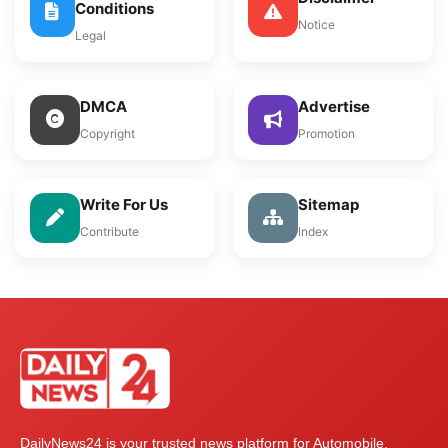
Conditions
Notice
Legal
DMCA
Advertise
Copyright
Promotion
Write For Us
Sitemap
Contribute
Index
DailyNews24 is your trusted news platform for Automobile,