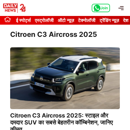
Skip
Me
Join
to
content
ई स्पोर्ट्स
एस्ट्रोलॉजी
ऑटो न्यूज़
टेक्नोलॉजी
ट्रेंडिंग न्यूज़
देश
Citroen C3 Aircross 2025
Citroen C3 Aircross 2025: स्टाइल और
दमदार SUV का सबसे बेहतरीन कॉम्बिनेशन, जानिए
कीमत