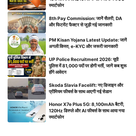
स्मार्टफोन
8th Pay Commission: जानें सैलरी, DA
और फिटमेंट फैक्टर से जुड़ी नई जानकारी
PM Kisan Yojana Latest Update: जानें
अगली किस्त, e-KYC और जरूरी जानकारी
UP Police Recruitment 2026: यूपी
पुलिस में 81,000 पदों पर होगी भर्ती, जानें कब शुरू
होंगे आवेदन
Skoda Slavia Facelift: नए डिजाइन और
प्रीमियम फीचर्स के साथ आएगी नई सेडान
Honor X7e Plus 5G: 8,100mAh बैटरी,
120Hz डिस्प्ले और AI फीचर्स के साथ आया नया
स्मार्टफोन