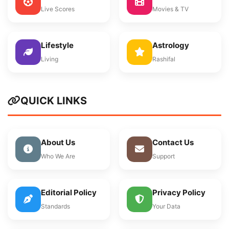
Live Scores
Movies & TV
Lifestyle
Astrology
Living
Rashifal
QUICK LINKS
About Us
Contact Us
Who We Are
Support
Editorial Policy
Privacy Policy
Standards
Your Data