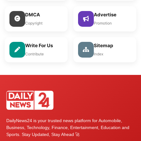
DMCA
Advertise
Copyright
Promotion
Write For Us
Sitemap
Contribute
Index
DailyNews24 is your trusted news platform for Automobile,
Business, Technology, Finance, Entertainment, Education and
Sports. Stay Updated, Stay Ahead 🚀