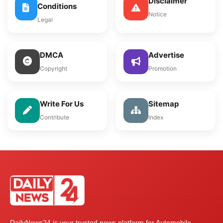
Disclaimer
Conditions
Notice
Legal
DMCA
Advertise
Copyright
Promotion
Write For Us
Sitemap
Contribute
Index
DailyNews24 is your trusted news platform for Automobile,