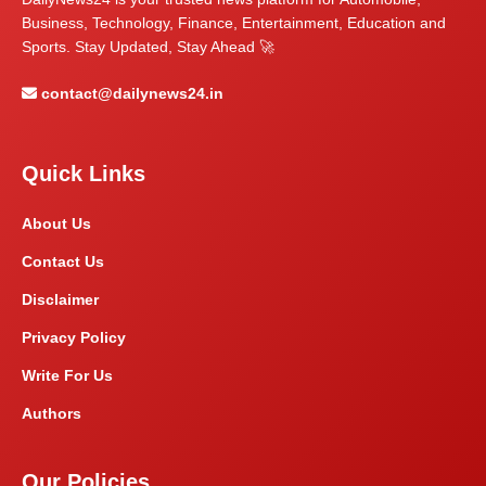
Business, Technology, Finance, Entertainment, Education and
Sports. Stay Updated, Stay Ahead 🚀
contact@dailynews24.in
Quick Links
About Us
Contact Us
Disclaimer
Privacy Policy
Write For Us
Authors
Our Policies