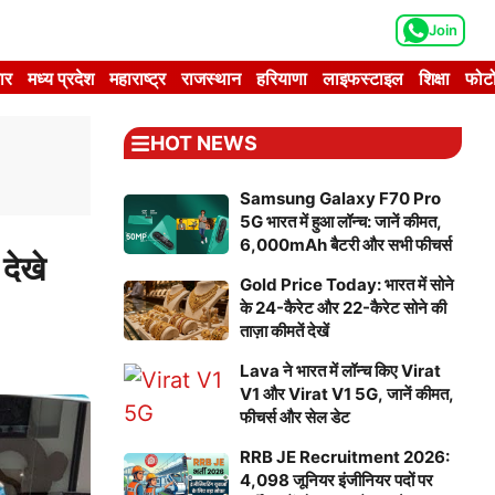
Join
ार
मध्य प्रदेश
महाराष्ट्र
राजस्थान
हरियाणा
लाइफस्टाइल
शिक्षा
फोटो
HOT NEWS
Samsung Galaxy F70 Pro
5G भारत में हुआ लॉन्च: जानें कीमत,
6,000mAh बैटरी और सभी फीचर्स
देखे
Gold Price Today: भारत में सोने
के 24-कैरेट और 22-कैरेट सोने की
ताज़ा कीमतें देखें
Lava ने भारत में लॉन्च किए Virat
V1 और Virat V1 5G, जानें कीमत,
फीचर्स और सेल डेट
RRB JE Recruitment 2026:
4,098 जूनियर इंजीनियर पदों पर