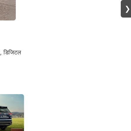
❯
ay, डिजिटल