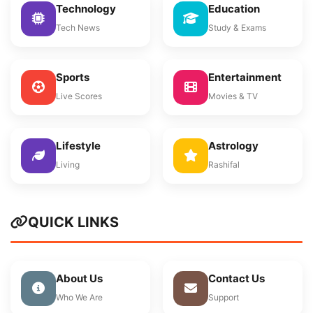
Technology
Education
Tech News
Study & Exams
Sports
Entertainment
Live Scores
Movies & TV
Lifestyle
Astrology
Living
Rashifal
QUICK LINKS
About Us
Contact Us
Who We Are
Support