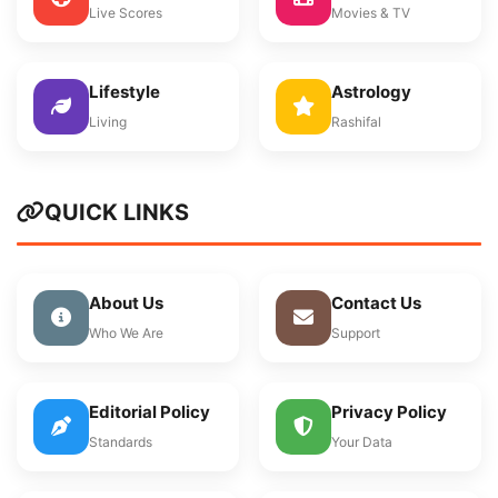
Live Scores
Movies & TV
Lifestyle
Astrology
Living
Rashifal
QUICK LINKS
About Us
Contact Us
Who We Are
Support
Editorial Policy
Privacy Policy
Standards
Your Data