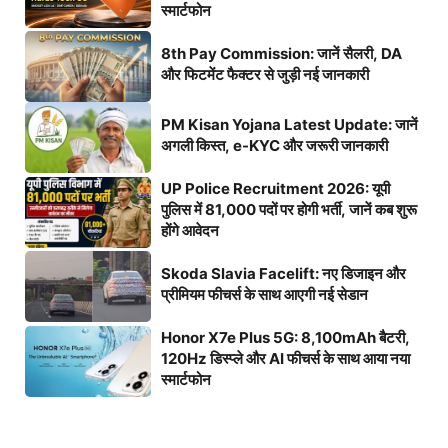
स्मार्टफोन
8th Pay Commission: जानें सैलरी, DA
और फिटमेंट फैक्टर से जुड़ी नई जानकारी
PM Kisan Yojana Latest Update: जानें
अगली किस्त, e-KYC और जरूरी जानकारी
UP Police Recruitment 2026: यूपी
पुलिस में 81,000 पदों पर होगी भर्ती, जानें कब शुरू
होंगे आवेदन
Skoda Slavia Facelift: नए डिजाइन और
प्रीमियम फीचर्स के साथ आएगी नई सेडान
Honor X7e Plus 5G: 8,100mAh बैटरी,
120Hz डिस्प्ले और AI फीचर्स के साथ आया नया
स्मार्टफोन