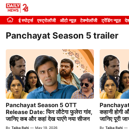
Skip
to
ई स्पोर्ट्स
एस्ट्रोलॉजी
ऑटो न्यूज़
टेक्नोलॉजी
ट्रेंडिंग न्यूज़
दे
content
Panchayat Season 5 trailer
Panchayat Season 5 OTT
Panchayat 
Release Date: फिर लौटेगा फुलेरा गांव,
कहानी होगी 
जानिए कब और कहां देख पाएंगे नया सीजन
जानिए पूरी ज
By
Taiba Rahi
—
May 19, 2026
By
Taiba Rahi
—