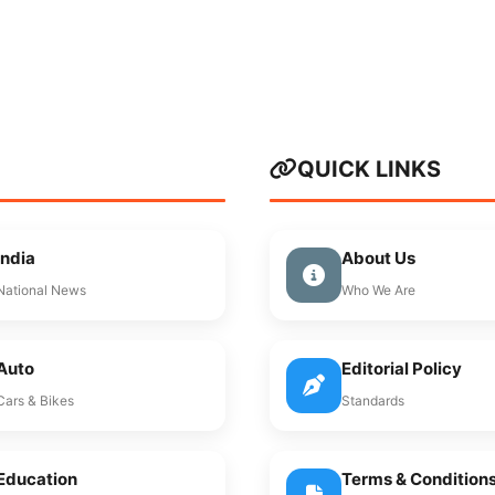
QUICK LINKS
India
About Us
National News
Who We Are
Auto
Editorial Policy
Cars & Bikes
Standards
Education
Terms & Condition