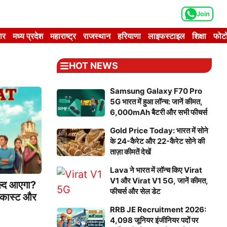
Join
ार
मध्य प्रदेश
महाराष्ट्र
राजस्थान
हरियाणा
लाइफस्टाइल
शिक्षा
फोटो
HOT NEWS
Samsung Galaxy F70 Pro
5G भारत में हुआ लॉन्च: जानें कीमत,
6,000mAh बैटरी और सभी फीचर्स
Gold Price Today: भारत में सोने
के 24-कैरेट और 22-कैरेट सोने की
ताज़ा कीमतें देखें
Lava ने भारत में लॉन्च किए Virat
V1 और Virat V1 5G, जानें कीमत,
द आएगा?
फीचर्स और सेल डेट
 कास्ट और
RRB JE Recruitment 2026:
4,098 जूनियर इंजीनियर पदों पर