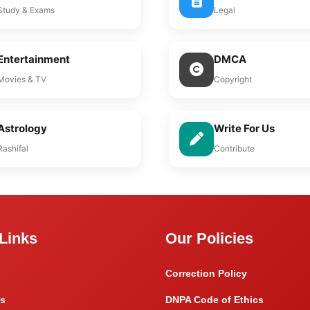
Study & Exams
Legal
Entertainment
DMCA
Movies & TV
Copyright
Astrology
Write For Us
Rashifal
Contribute
Links
Our Policies
Correction Policy
s
DNPA Code of Ethics