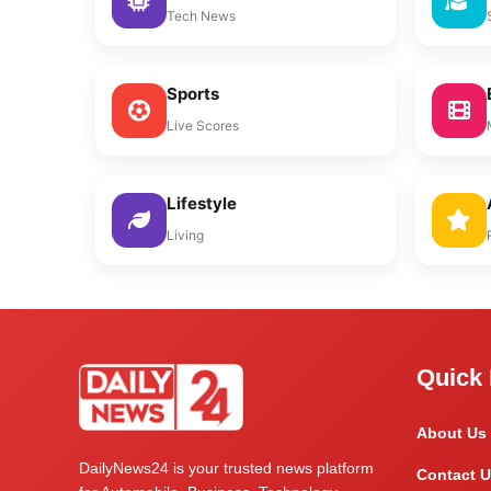
Tech News
Sports
Live Scores
Lifestyle
Living
Quick 
About Us
DailyNews24 is your trusted news platform
Contact U