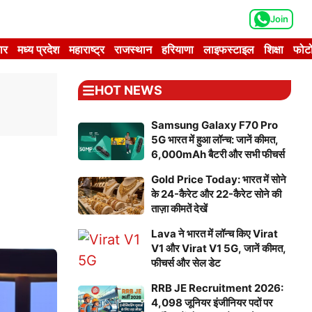
Join
ार
मध्य प्रदेश
महाराष्ट्र
राजस्थान
हरियाणा
लाइफस्टाइल
शिक्षा
फोटो
HOT NEWS
Samsung Galaxy F70 Pro
5G भारत में हुआ लॉन्च: जानें कीमत,
6,000mAh बैटरी और सभी फीचर्स
Gold Price Today: भारत में सोने
के 24-कैरेट और 22-कैरेट सोने की
ताज़ा कीमतें देखें
Lava ने भारत में लॉन्च किए Virat
V1 और Virat V1 5G, जानें कीमत,
फीचर्स और सेल डेट
RRB JE Recruitment 2026:
4,098 जूनियर इंजीनियर पदों पर