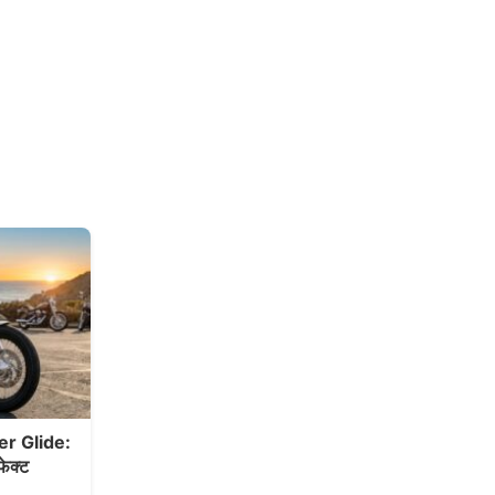
r Glide:
ेक्ट