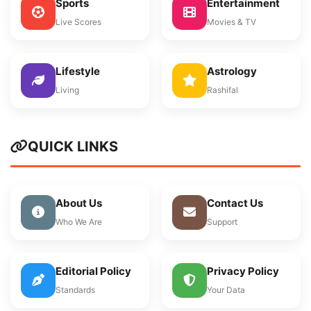
Sports
Entertainment
Live Scores
Movies & TV
Lifestyle
Astrology
Living
Rashifal
QUICK LINKS
About Us
Contact Us
Who We Are
Support
Editorial Policy
Privacy Policy
Standards
Your Data