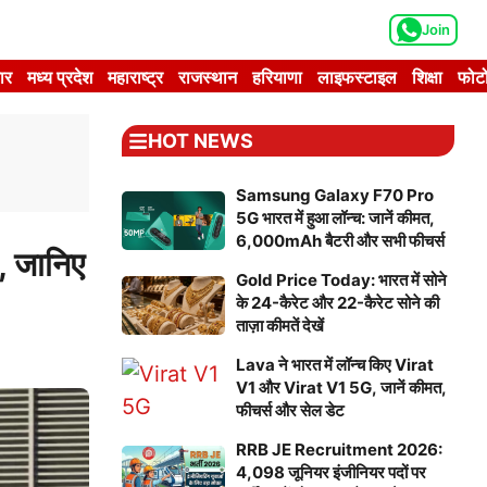
Join
ार
मध्य प्रदेश
महाराष्ट्र
राजस्थान
हरियाणा
लाइफस्टाइल
शिक्षा
फोटो
HOT NEWS
Samsung Galaxy F70 Pro
5G भारत में हुआ लॉन्च: जानें कीमत,
6,000mAh बैटरी और सभी फीचर्स
, जानिए
Gold Price Today: भारत में सोने
के 24-कैरेट और 22-कैरेट सोने की
ताज़ा कीमतें देखें
Lava ने भारत में लॉन्च किए Virat
V1 और Virat V1 5G, जानें कीमत,
फीचर्स और सेल डेट
RRB JE Recruitment 2026:
4,098 जूनियर इंजीनियर पदों पर