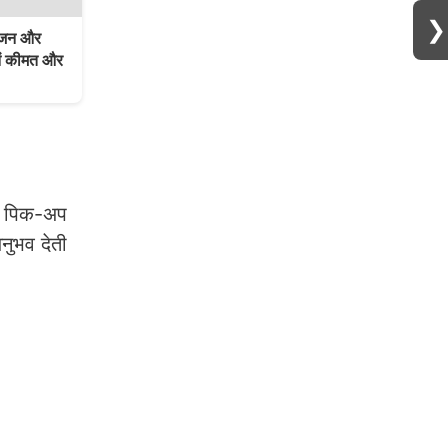
❯
ंजन और
नें कीमत और
से पिक-अप
नुभव देती