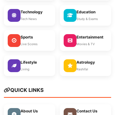
Technology
Education
Tech News
Study & Exams
Sports
Entertainment
Live Scores
Movies & TV
Lifestyle
Astrology
Living
Rashifal
QUICK LINKS
About Us
Contact Us