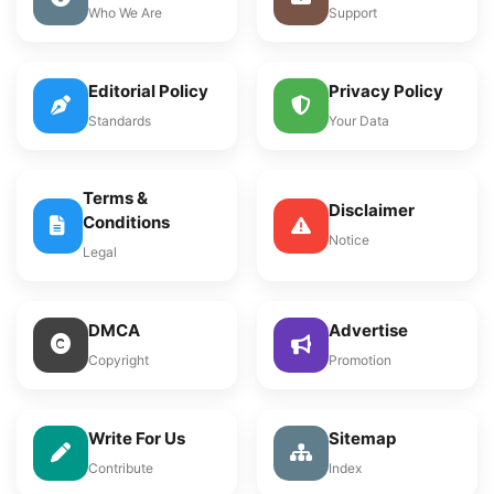
Who We Are
Support
Editorial Policy
Privacy Policy
Standards
Your Data
Terms &
Disclaimer
Conditions
Notice
Legal
DMCA
Advertise
Copyright
Promotion
Write For Us
Sitemap
Contribute
Index