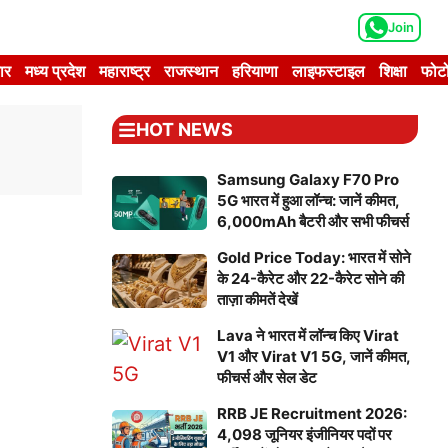
Join
ार
मध्य प्रदेश
महाराष्ट्र
राजस्थान
हरियाणा
लाइफस्टाइल
शिक्षा
फोटो
HOT NEWS
Samsung Galaxy F70 Pro
5G भारत में हुआ लॉन्च: जानें कीमत,
6,000mAh बैटरी और सभी फीचर्स
Gold Price Today: भारत में सोने
के 24-कैरेट और 22-कैरेट सोने की
ताज़ा कीमतें देखें
Lava ने भारत में लॉन्च किए Virat
V1 और Virat V1 5G, जानें कीमत,
फीचर्स और सेल डेट
RRB JE Recruitment 2026:
4,098 जूनियर इंजीनियर पदों पर