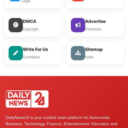
Legal
DMCA
Advertise
Copyright
Promotion
Write For Us
Sitemap
Contribute
Index
DailyNews24 is your trusted news platform for Automobile,
Business, Technology, Finance, Entertainment, Education and