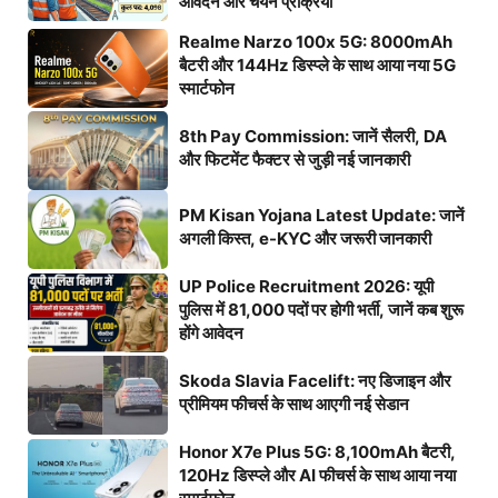
आवेदन और चयन प्रक्रिया
Realme Narzo 100x 5G: 8000mAh
बैटरी और 144Hz डिस्प्ले के साथ आया नया 5G
स्मार्टफोन
8th Pay Commission: जानें सैलरी, DA
और फिटमेंट फैक्टर से जुड़ी नई जानकारी
PM Kisan Yojana Latest Update: जानें
अगली किस्त, e-KYC और जरूरी जानकारी
UP Police Recruitment 2026: यूपी
पुलिस में 81,000 पदों पर होगी भर्ती, जानें कब शुरू
होंगे आवेदन
Skoda Slavia Facelift: नए डिजाइन और
प्रीमियम फीचर्स के साथ आएगी नई सेडान
Honor X7e Plus 5G: 8,100mAh बैटरी,
120Hz डिस्प्ले और AI फीचर्स के साथ आया नया