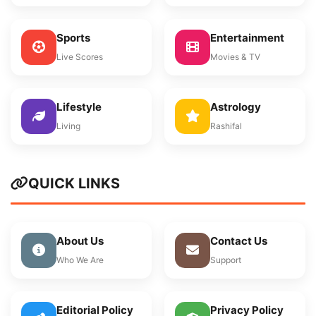
Sports
Entertainment
Live Scores
Movies & TV
Lifestyle
Astrology
Living
Rashifal
QUICK LINKS
About Us
Contact Us
Who We Are
Support
Editorial Policy
Privacy Policy