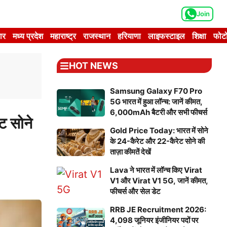
Join
ार
मध्य प्रदेश
महाराष्ट्र
राजस्थान
हरियाणा
लाइफस्टाइल
शिक्षा
फोटो
HOT NEWS
Samsung Galaxy F70 Pro
5G भारत में हुआ लॉन्च: जानें कीमत,
6,000mAh बैटरी और सभी फीचर्स
ट सोने
Gold Price Today: भारत में सोने
के 24-कैरेट और 22-कैरेट सोने की
ताज़ा कीमतें देखें
Lava ने भारत में लॉन्च किए Virat
V1 और Virat V1 5G, जानें कीमत,
फीचर्स और सेल डेट
RRB JE Recruitment 2026:
4,098 जूनियर इंजीनियर पदों पर