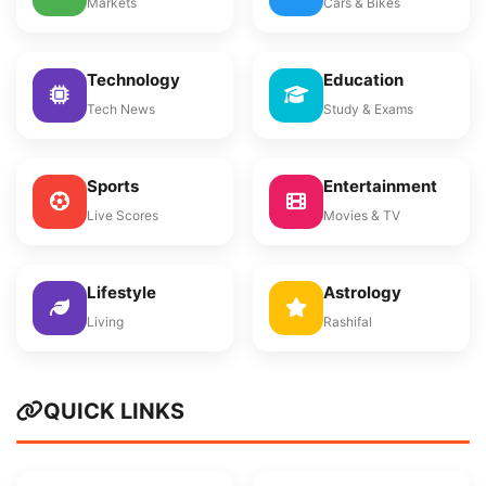
Markets
Cars & Bikes
Technology
Education
Tech News
Study & Exams
Sports
Entertainment
Live Scores
Movies & TV
Lifestyle
Astrology
Living
Rashifal
QUICK LINKS