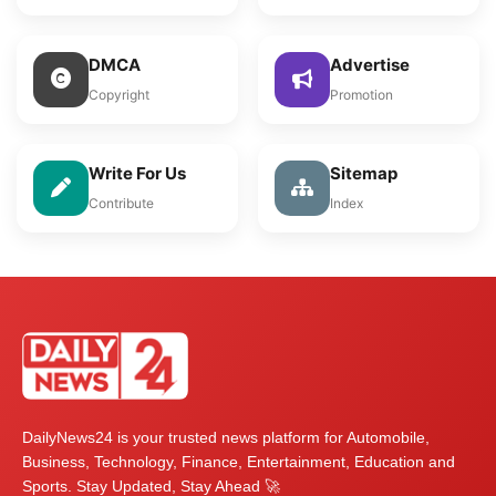
DMCA
Advertise
Copyright
Promotion
Write For Us
Sitemap
Contribute
Index
DailyNews24 is your trusted news platform for Automobile,
Business, Technology, Finance, Entertainment, Education and
Sports. Stay Updated, Stay Ahead 🚀