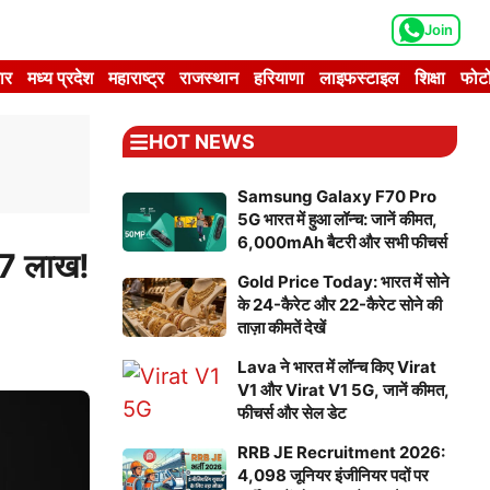
Join
ार
मध्य प्रदेश
महाराष्ट्र
राजस्थान
हरियाणा
लाइफस्टाइल
शिक्षा
फोटो
HOT NEWS
Samsung Galaxy F70 Pro
5G भारत में हुआ लॉन्च: जानें कीमत,
6,000mAh बैटरी और सभी फीचर्स
27 लाख!
Gold Price Today: भारत में सोने
के 24-कैरेट और 22-कैरेट सोने की
ताज़ा कीमतें देखें
Lava ने भारत में लॉन्च किए Virat
V1 और Virat V1 5G, जानें कीमत,
फीचर्स और सेल डेट
RRB JE Recruitment 2026:
4,098 जूनियर इंजीनियर पदों पर