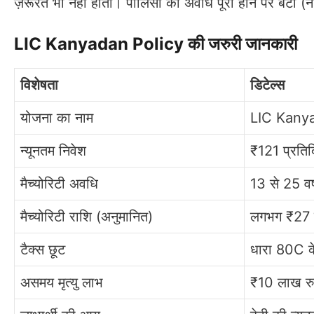
ज़रूरत भी नहीं होती। पॉलिसी की अवधि पूरी होने पर बेटी (न
LIC Kanyadan Policy की जरुरी जानकारी
विशेषता
डिटेल्स
योजना का नाम
LIC Kany
न्यूनतम निवेश
₹121 प्रति
मैच्योरिटी अवधि
13 से 25 वर्
मैच्योरिटी राशि (अनुमानित)
लगभग ₹27 
टैक्स छूट
धारा 80C 
असमय मृत्यु लाभ
₹10 लाख रुप