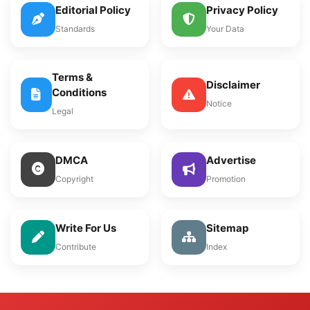
Editorial Policy
Privacy Policy
Standards
Your Data
Terms &
Disclaimer
Conditions
Notice
Legal
DMCA
Advertise
Copyright
Promotion
Write For Us
Sitemap
Contribute
Index