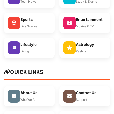
Tech News
Study & Exams
Sports
Entertainment
Live Scores
Movies & TV
Lifestyle
Astrology
Living
Rashifal
QUICK LINKS
About Us
Contact Us
Who We Are
Support