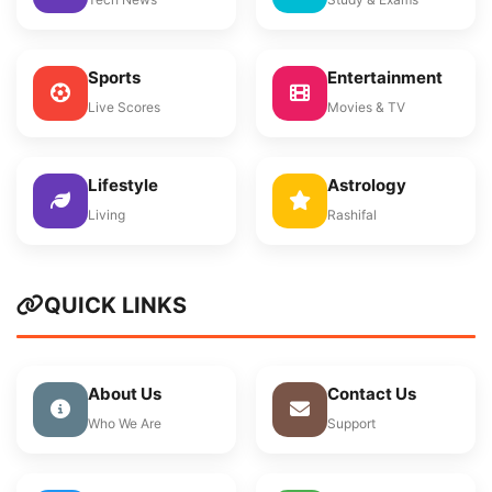
Sports
Entertainment
Live Scores
Movies & TV
Lifestyle
Astrology
Living
Rashifal
QUICK LINKS
About Us
Contact Us
Who We Are
Support