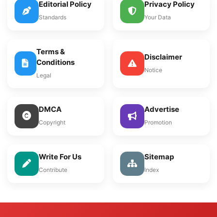
Editorial Policy
Privacy Policy
Standards
Your Data
Terms &
Disclaimer
Conditions
Notice
Legal
DMCA
Advertise
Copyright
Promotion
Write For Us
Sitemap
Contribute
Index