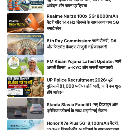
आवेदन और चयन प्रक्रिया
Realme Narzo 100x 5G: 8000mAh
बैटरी और 144Hz डिस्प्ले के साथ आया नया 5G
स्मार्टफोन
8th Pay Commission: जानें सैलरी, DA
और फिटमेंट फैक्टर से जुड़ी नई जानकारी
PM Kisan Yojana Latest Update: जानें
अगली किस्त, e-KYC और जरूरी जानकारी
UP Police Recruitment 2026: यूपी
पुलिस में 81,000 पदों पर होगी भर्ती, जानें कब शुरू
होंगे आवेदन
Skoda Slavia Facelift: नए डिजाइन और
प्रीमियम फीचर्स के साथ आएगी नई सेडान
Honor X7e Plus 5G: 8,100mAh बैटरी,
120Hz डिस्प्ले और AI फीचर्स के साथ आया नया