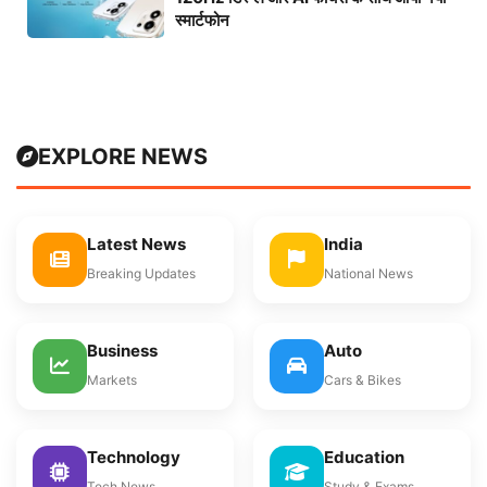
स्मार्टफोन
EXPLORE NEWS
Latest News
India
Breaking Updates
National News
Business
Auto
Markets
Cars & Bikes
Technology
Education
Tech News
Study & Exams