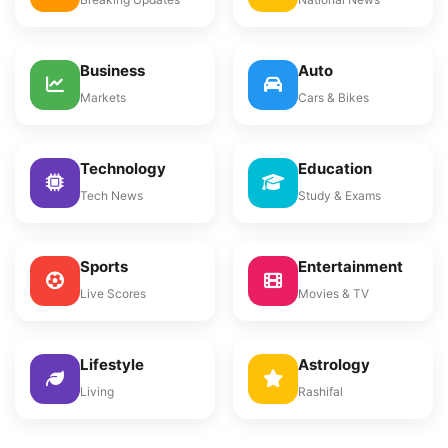
Business
Auto
Markets
Cars & Bikes
Technology
Education
Tech News
Study & Exams
Sports
Entertainment
Live Scores
Movies & TV
Lifestyle
Astrology
Living
Rashifal