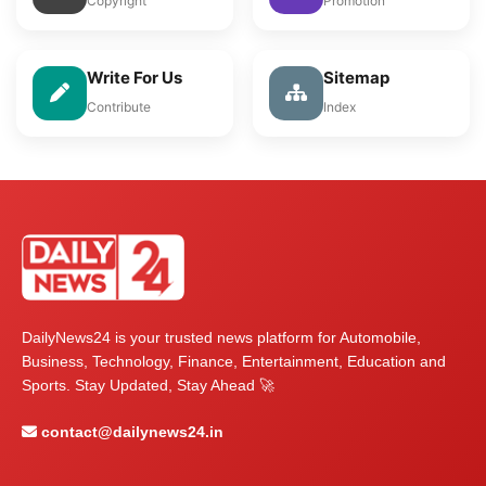
Copyright
Promotion
Write For Us
Sitemap
Contribute
Index
DailyNews24 is your trusted news platform for Automobile,
Business, Technology, Finance, Entertainment, Education and
Sports. Stay Updated, Stay Ahead 🚀
contact@dailynews24.in