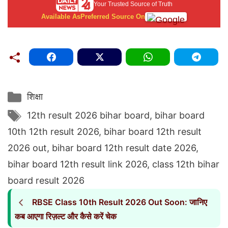
Your Trusted Source of Truth
Available As
Preferred Source On
Categories
शिक्षा
Tags
12th result 2026 bihar board
,
bihar board
10th 12th result 2026
,
bihar board 12th result
2026 out
,
bihar board 12th result date 2026
,
bihar board 12th result link 2026
,
class 12th bihar
board result 2026
RBSE Class 10th Result 2026 Out Soon: जानिए
कब आएगा रिज़ल्ट और कैसे करें चेक