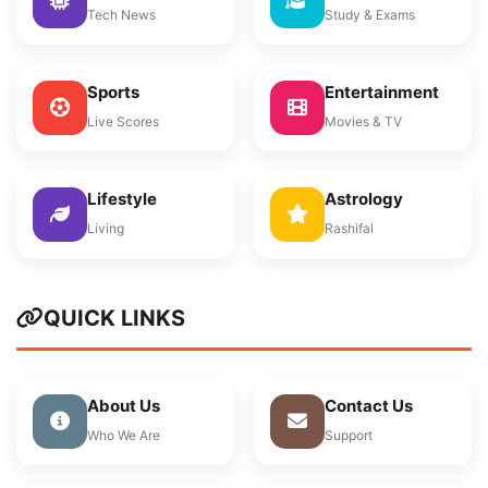
Tech News
Study & Exams
Sports
Entertainment
Live Scores
Movies & TV
Lifestyle
Astrology
Living
Rashifal
QUICK LINKS
About Us
Contact Us
Who We Are
Support