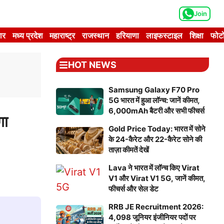
Join
ार
मध्य प्रदेश
महाराष्ट्र
राजस्थान
हरियाणा
लाइफस्टाइल
शिक्षा
फोटो
HOT NEWS
Samsung Galaxy F70 Pro
5G भारत में हुआ लॉन्च: जानें कीमत,
6,000mAh बैटरी और सभी फीचर्स
गा
Gold Price Today: भारत में सोने
के 24-कैरेट और 22-कैरेट सोने की
ताज़ा कीमतें देखें
Lava ने भारत में लॉन्च किए Virat
V1 और Virat V1 5G, जानें कीमत,
फीचर्स और सेल डेट
RRB JE Recruitment 2026:
4,098 जूनियर इंजीनियर पदों पर