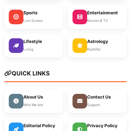
Sports
Entertainment
Live Scores
Movies & TV
Lifestyle
Astrology
Living
Rashifal
QUICK LINKS
About Us
Contact Us
Who We Are
Support
Editorial Policy
Privacy Policy