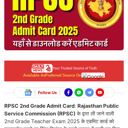
Your Trusted Source of Truth
Available As
Preferred Source On
Follow Us
RPSC 2nd Grade Admit Card
:
Rajasthan Public
Service Commission (RPSC)
के द्वारा ली जाने वाली
2nd Grade Teacher Exam 2025 के एडमिट कार्ड को