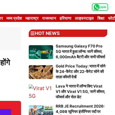
Join
ार
मध्य प्रदेश
महाराष्ट्र
राजस्थान
हरियाणा
लाइफस्टाइल
शिक्षा
फोटो
HOT NEWS
Samsung Galaxy F70 Pro
5G भारत में हुआ लॉन्च: जानें कीमत,
6,000mAh बैटरी और सभी फीचर्स
ोंगे
Gold Price Today: भारत में सोने
के 24-कैरेट और 22-कैरेट सोने की
ताज़ा कीमतें देखें
Lava ने भारत में लॉन्च किए Virat
V1 और Virat V1 5G, जानें कीमत,
फीचर्स और सेल डेट
RRB JE Recruitment 2026:
4,098 जूनियर इंजीनियर पदों पर