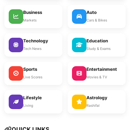
Business
Auto
Markets
Cars & Bikes
Technology
Education
Tech News
Study & Exams
Sports
Entertainment
Live Scores
Movies & TV
Lifestyle
Astrology
Living
Rashifal
QUICK LINKS