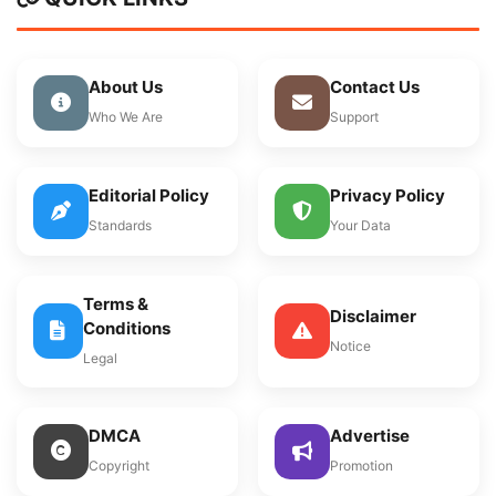
About Us
Contact Us
Who We Are
Support
Editorial Policy
Privacy Policy
Standards
Your Data
Terms &
Disclaimer
Conditions
Notice
Legal
DMCA
Advertise
Copyright
Promotion