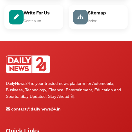
Write For Us
Sitemap
Contribute
Index
DailyNews24 is your trusted news platform for Automobile,
Business, Technology, Finance, Entertainment, Education and
Sports. Stay Updated, Stay Ahead 🚀
contact@dailynews24.in
Quick Links