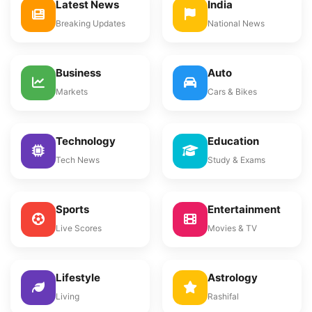
Latest News
India
Breaking Updates
National News
Business
Auto
Markets
Cars & Bikes
Technology
Education
Tech News
Study & Exams
Sports
Entertainment
Live Scores
Movies & TV
Lifestyle
Astrology
Living
Rashifal