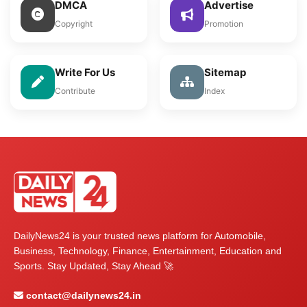
DMCA
Advertise
Copyright
Promotion
Write For Us
Sitemap
Contribute
Index
DailyNews24 is your trusted news platform for Automobile,
Business, Technology, Finance, Entertainment, Education and
Sports. Stay Updated, Stay Ahead 🚀
contact@dailynews24.in