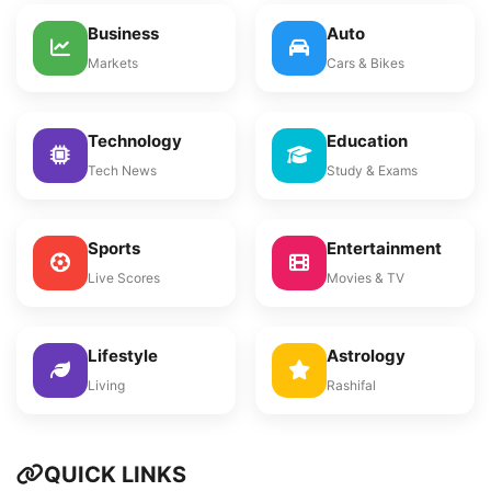
Business
Auto
Markets
Cars & Bikes
Technology
Education
Tech News
Study & Exams
Sports
Entertainment
Live Scores
Movies & TV
Lifestyle
Astrology
Living
Rashifal
QUICK LINKS