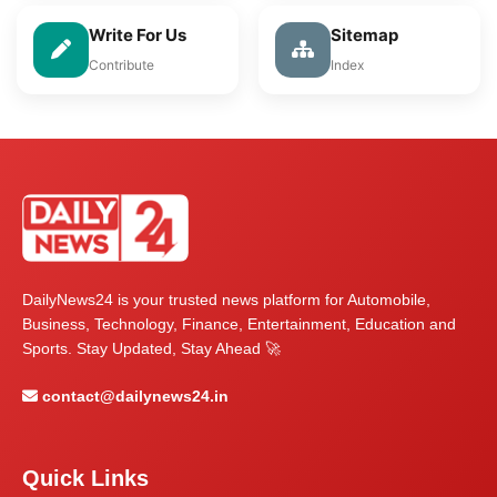
Write For Us
Sitemap
Contribute
Index
DailyNews24 is your trusted news platform for Automobile,
Business, Technology, Finance, Entertainment, Education and
Sports. Stay Updated, Stay Ahead 🚀
contact@dailynews24.in
Quick Links