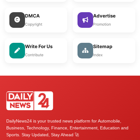
DMCA
Advertise
Copyright
Promotion
Write For Us
Sitemap
Contribute
Index
DailyNews24 is your trusted news platform for Automobile,
Business, Technology, Finance, Entertainment, Education and
Sports. Stay Updated, Stay Ahead 🚀