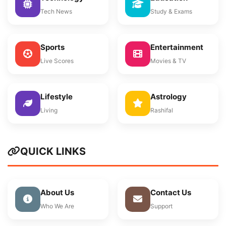
Tech News
Study & Exams
Sports
Entertainment
Live Scores
Movies & TV
Lifestyle
Astrology
Living
Rashifal
QUICK LINKS
About Us
Contact Us
Who We Are
Support