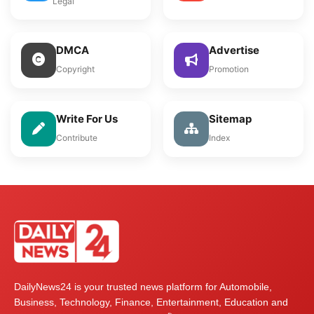
Legal
DMCA
Advertise
Copyright
Promotion
Write For Us
Sitemap
Contribute
Index
DailyNews24 is your trusted news platform for Automobile,
Business, Technology, Finance, Entertainment, Education and