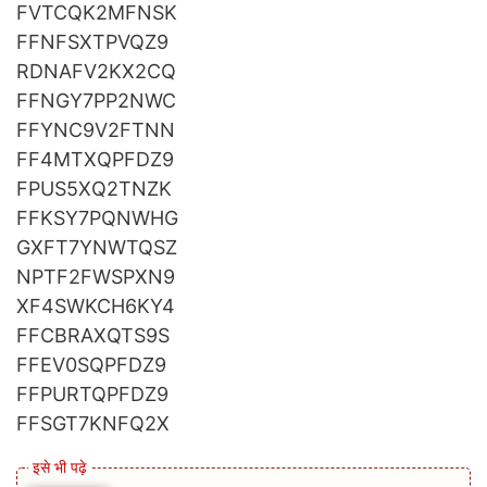
FVTCQK2MFNSK
FFNFSXTPVQZ9
RDNAFV2KX2CQ
FFNGY7PP2NWC
FFYNC9V2FTNN
FF4MTXQPFDZ9
FPUS5XQ2TNZK
FFKSY7PQNWHG
GXFT7YNWTQSZ
NPTF2FWSPXN9
XF4SWKCH6KY4
FFCBRAXQTS9S
FFEV0SQPFDZ9
FFPURTQPFDZ9
FFSGT7KNFQ2X