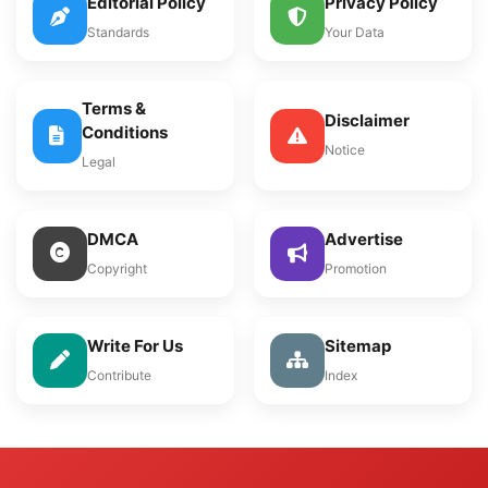
Editorial Policy
Privacy Policy
Standards
Your Data
Terms &
Disclaimer
Conditions
Notice
Legal
DMCA
Advertise
Copyright
Promotion
Write For Us
Sitemap
Contribute
Index