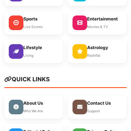
Sports
Entertainment
Live Scores
Movies & TV
Lifestyle
Astrology
Living
Rashifal
QUICK LINKS
About Us
Contact Us
Who We Are
Support