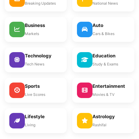
Breaking Updates
National News
Business
Auto
Markets
Cars & Bikes
Technology
Education
Tech News
Study & Exams
Sports
Entertainment
Live Scores
Movies & TV
Lifestyle
Astrology
Living
Rashifal