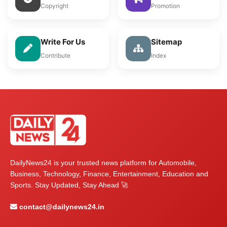
Copyright
Promotion
Write For Us
Sitemap
Contribute
Index
DailyNews24 is your trusted news platform for Automobile,
Business, Technology, Finance, Entertainment, Education and
Sports. Stay Updated, Stay Ahead 🚀
contact@dailynews24.in