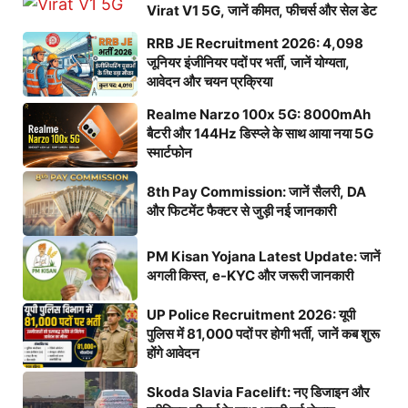
Virat V1 5G, जानें कीमत, फीचर्स और सेल डेट
RRB JE Recruitment 2026: 4,098
जूनियर इंजीनियर पदों पर भर्ती, जानें योग्यता,
आवेदन और चयन प्रक्रिया
Realme Narzo 100x 5G: 8000mAh
बैटरी और 144Hz डिस्प्ले के साथ आया नया 5G
स्मार्टफोन
8th Pay Commission: जानें सैलरी, DA
और फिटमेंट फैक्टर से जुड़ी नई जानकारी
PM Kisan Yojana Latest Update: जानें
अगली किस्त, e-KYC और जरूरी जानकारी
UP Police Recruitment 2026: यूपी
पुलिस में 81,000 पदों पर होगी भर्ती, जानें कब शुरू
होंगे आवेदन
Skoda Slavia Facelift: नए डिजाइन और