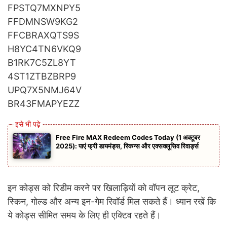
FPSTQ7MXNPY5
FFDMNSW9KG2
FFCBRAXQTS9S
H8YC4TN6VKQ9
B1RK7C5ZL8YT
4ST1ZTBZBRP9
UPQ7X5NMJ64V
BR43FMAPYEZZ
Free Fire MAX Redeem Codes Today (1 अक्टूबर
2025): पाएं फ्री डायमंड्स, स्किन्स और एक्सक्लूसिव रिवार्ड्स
इन कोड्स को रिडीम करने पर खिलाड़ियों को वॉपन लूट क्रेट,
स्किन, गोल्ड और अन्य इन-गेम रिवॉर्ड मिल सकते हैं। ध्यान रखें कि
ये कोड्स सीमित समय के लिए ही एक्टिव रहते हैं।