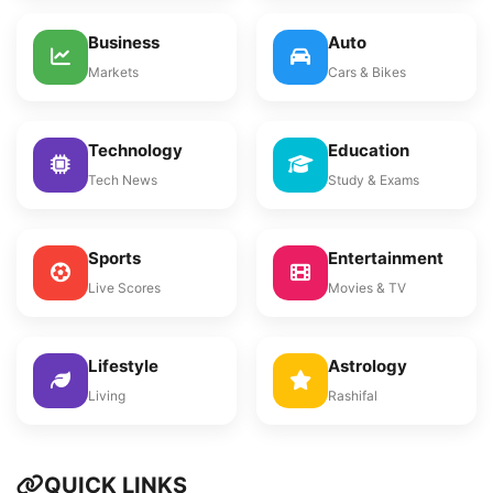
Business
Auto
Markets
Cars & Bikes
Technology
Education
Tech News
Study & Exams
Sports
Entertainment
Live Scores
Movies & TV
Lifestyle
Astrology
Living
Rashifal
QUICK LINKS