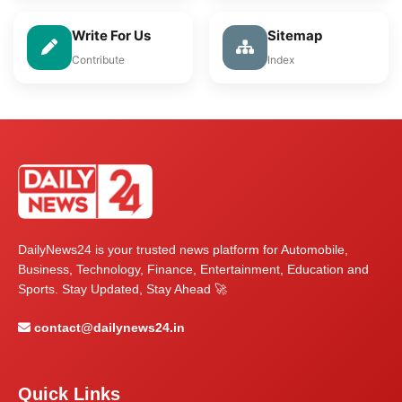
Write For Us
Sitemap
Contribute
Index
DailyNews24 is your trusted news platform for Automobile,
Business, Technology, Finance, Entertainment, Education and
Sports. Stay Updated, Stay Ahead 🚀
contact@dailynews24.in
Quick Links