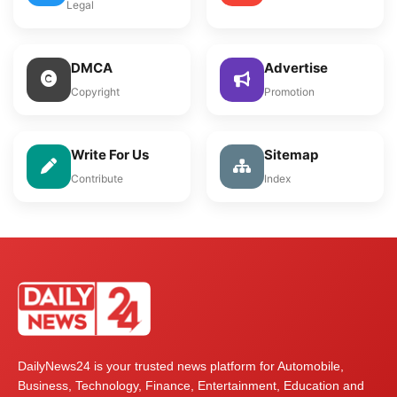
Legal
DMCA
Advertise
Copyright
Promotion
Write For Us
Sitemap
Contribute
Index
DailyNews24 is your trusted news platform for Automobile,
Business, Technology, Finance, Entertainment, Education and