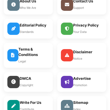
About Us
Contact Us
Who We Are
Support
Editorial Policy
Privacy Policy
Standards
Your Data
Terms &
Disclaimer
Conditions
Notice
Legal
DMCA
Advertise
Copyright
Promotion
Write For Us
Sitemap
Contribute
Index