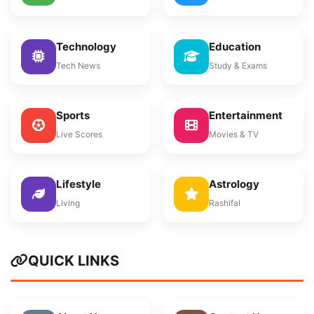
Technology
Education
Tech News
Study & Exams
Sports
Entertainment
Live Scores
Movies & TV
Lifestyle
Astrology
Living
Rashifal
QUICK LINKS