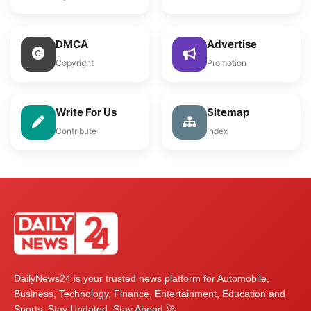
DMCA
Advertise
Copyright
Promotion
Write For Us
Sitemap
Contribute
Index
DailyNews24 is your trusted news platform for Automobile,
Business, Technology, Finance, Entertainment, Education and
Sports. Stay Updated, Stay Ahead 🚀