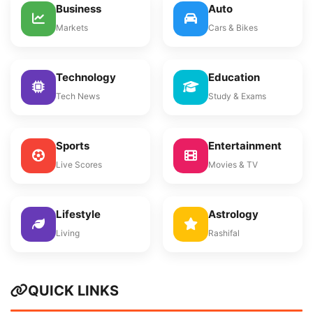
Business
Auto
Markets
Cars & Bikes
Technology
Education
Tech News
Study & Exams
Sports
Entertainment
Live Scores
Movies & TV
Lifestyle
Astrology
Living
Rashifal
QUICK LINKS