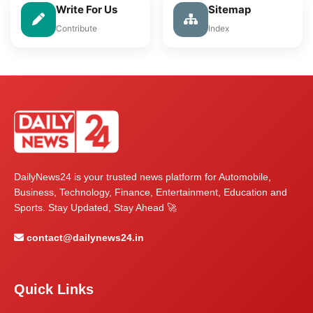
Write For Us
Sitemap
Contribute
Index
DailyNews24 is your trusted news platform for Automobile,
Business, Technology, Finance, Entertainment, Education and
Sports. Stay Updated, Stay Ahead 🚀
contact@dailynews24.in
Quick Links