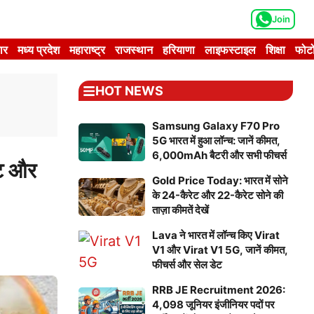
Join
ार
मध्य प्रदेश
महाराष्ट्र
राजस्थान
हरियाणा
लाइफस्टाइल
शिक्षा
फोटो
HOT NEWS
Samsung Galaxy F70 Pro
5G भारत में हुआ लॉन्च: जानें कीमत,
6,000mAh बैटरी और सभी फीचर्स
्ट और
Gold Price Today: भारत में सोने
के 24-कैरेट और 22-कैरेट सोने की
ताज़ा कीमतें देखें
Lava ने भारत में लॉन्च किए Virat
V1 और Virat V1 5G, जानें कीमत,
फीचर्स और सेल डेट
RRB JE Recruitment 2026:
4,098 जूनियर इंजीनियर पदों पर