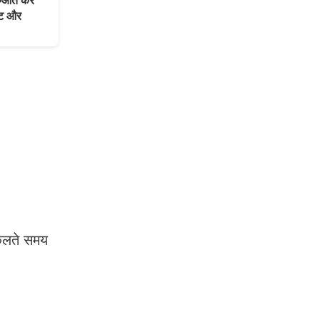
आत करें
िट और
निकलते समय