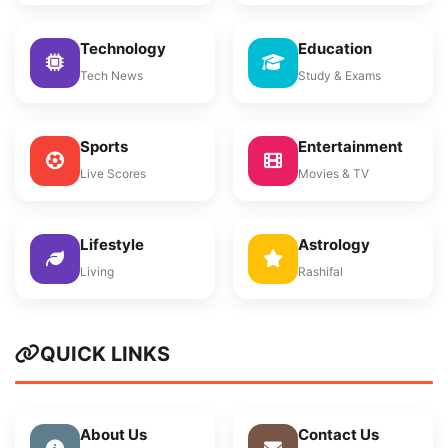
Technology
Education
Tech News
Study & Exams
Sports
Entertainment
Live Scores
Movies & TV
Lifestyle
Astrology
Living
Rashifal
QUICK LINKS
About Us
Contact Us